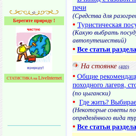
печи
(Средства для разогрев
Берегите природу !
•
Туристическая пос
(Какую выбрать посуду
автопутешествий)
•
Все статьи раздел
На стоянке
(400)
•
Общие рекомендаци
LiveInternet
СТАТИСТИКА на
походного лагеря, ст
(по цыгански)
•
Где жить? Выбирае
(Некоторые советы по
определённого вида ту
•
Все статьи раздел