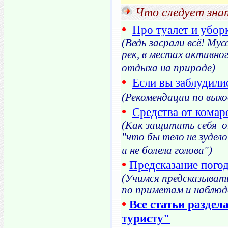
Что следует зна
•
Про туалет и убор
(Ведь засрали всё! Му
рек, в местах активно
отдыха на природе)
•
Если вы заблудилис
(Рекомендации по вых
•
Средства от комар
(Как защитить себя о
"что бы тело не зудело
и не болела голова")
•
Предсказание пого
(Учимся предсказывать
по приметам и наблюд
•
Все статьи раздел
туристу"