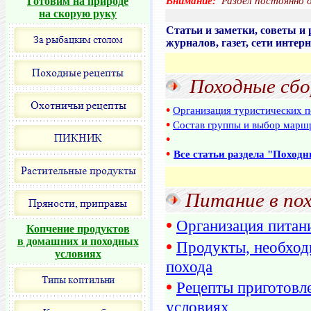
Готовим на природе
Внимание:
Раздел постоянно 
на скорую руку
Статьи и заметки, советы 
журналов, газет, сети интер
Походные сбо
•
Организация туристических 
•
Состав группы и выбор марш
•
•
Все статьи раздела "Поход
Питание в пох
•
Организация питан
Копчение продуктов
в домашних и походных
•
Продукты, необход
условиях
похода
•
Рецепты приготовл
условиях