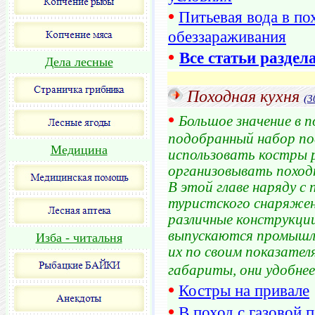
•
Питьевая вода в по
обеззараживания
•
Все статьи раздел
Дела лесные
Походная кухня
(3
•
Большое значение в 
подобранный набор по
Медицина
использовать костры 
организовывать походн
В этой главе наряду 
туристского снаряже
различные конструкции
выпускаются промышл
Изба - читальня
их по своим показател
габариты, они удобнее
•
Костры на привале
•
В поход с газовой п