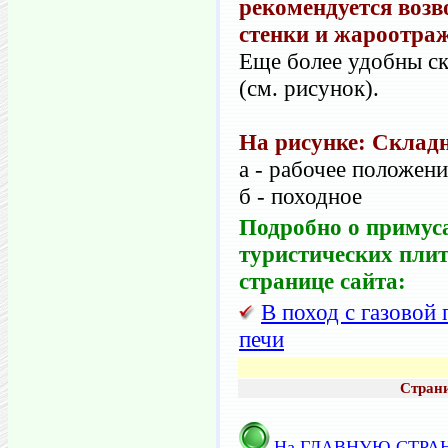
рекомендуется воз
стенки и жароотра
Еще более удобны с
(см. рисунок).
На рисунке: Складн
а - рабочее положен
б - походное
Подробно о примуса
туристических пли
странице сайта:
В поход с газовой 
печи
Страни
На
ГЛАВНУЮ СТРА