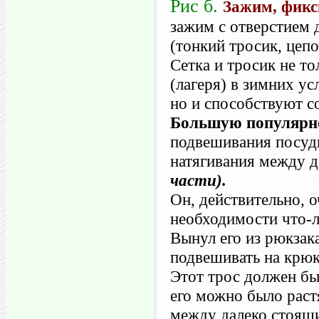
Рис б.
Зажим, фикс
зажим с отверстием д
(тонкий тросик, цепо
Сетка и тросик не т
(лагеря) в зимних ус
но и способствуют 
Большую популярно
подвешивания посуд
натягивания между 
части).
Он, действительно, о
необходимости что-л
Вынул его из рюкзака
подвешивать на крюк
Этот трос должен бы
его можно было раст
между далеко стоящи