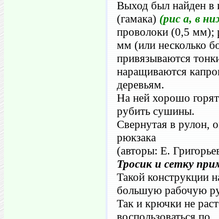
Выход был найден в 
(гамака)
(рис а, в н
проволоки (0,5 мм); 
мм (или несколько б
привязываются тонки
наращиваются капро
деревьям.
На ней хорошо горят
рубить сушины.
Свернутая в рулон, 
рюкзака
(авторы: Е. Григорье
Тросик и сетку при
Такой конструкции н
большую рабочую ру
Так и крючки не рас
воспользоваться по