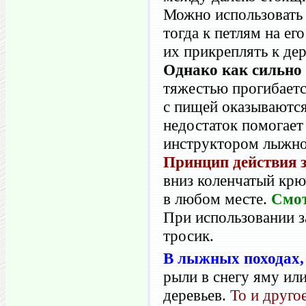
Можно использовать 
тогда к петлям на ег
их прикреплять к де
Однако как сильно 
тяжестью прогибаетс
с пищей оказываются
недостаток помогае
инструктором лыжно
Принцип действия 
вниз коленчатый крю
в любом месте.
Смот
При использовании з
тросик.
В лыжных походах, 
рыли в снегу яму ил
деревьев.
То и друго