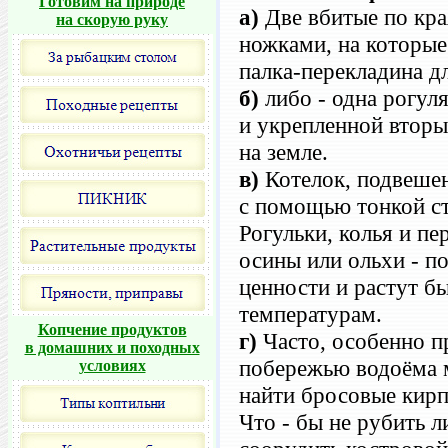
Готовим на природе
а)
Две вбитые по кра
на скорую руку
ножками, на которые
палка-перекладина д
б)
либо - одна рогул
и укрепленной втор
на земле.
в)
Котелок, подвешен
с помощью тонкой ст
Рогульки, колья и пе
осины или ольхи - п
ценности и растут б
температурам.
Копчение продуктов
г)
Часто, особенно п
в домашних и походных
побережью водоёма
условиях
найти бросовые кирп
Что - бы не рубить 