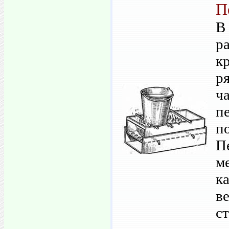
П
В
р
к
р
ч
п
п
П
м
к
в
ст