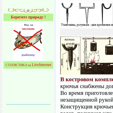
Берегите природу !
LiveInternet
СТАТИСТИКА на
В костровом компле
крючья снабжены доп
Во время приготовле
незащищенной рукой,
Конструкция крючьев