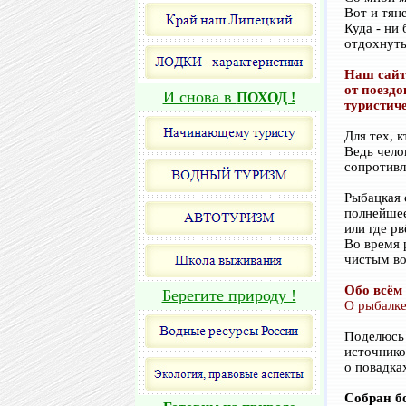
Вот и тяне
Куда - ни
отдохнуть
Наш сайт
от поездо
И снова в
ПОХОД !
туристиче
Для тех, 
Ведь чело
сопротивл
Рыбацкая 
полнейшее
или где р
Во время 
чистым во
Обо всём 
Берегите природу !
О рыбалке
Поделюсь 
источнико
о повадка
Собран бо