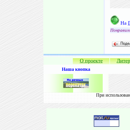
На
Понравил
Поде
О проекте
Литер
Наша кнопка
При использован