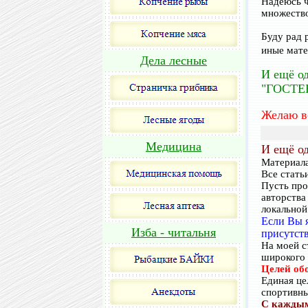
Надеюсь ч
множество
Буду рад 
иные мате
Дела лесные
И ещё од
"ГОСТЕ
Желаю в
Медицина
И ещё од
Материала
Все стать
Пусть про
авторства
локальной
Если Вы я
Изба - читальня
присутств
На моей 
широкого 
Целей обо
Единая це
спортивны
С каждым