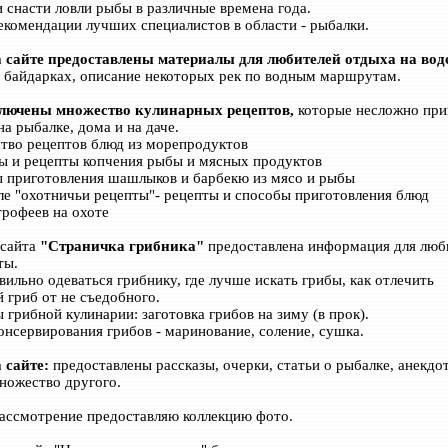
 снасти ловли рыбы в различные времена года.
екомендации лучших специалистов в области - рыбалки.
 сайте предоставлены материалы для любителей отдыха на вод
 байдарках, описание некоторых рек по водным маршрутам.
ключены множество кулинарных рецептов,
которые несложно при
на рыбалке, дома и на даче.
тво рецептов блюд из морепродуктов
ы и рецепты копчения рыбы и мясных продуктов
ы приготовления шашлыков и барбекю из мясо и рыбы
еле "охотничьи рецепты"- рецепты и способы приготовления блюд
рофеев на охоте
 сайта
"Страничка грибника"
предоставлена информация для люб
ты.
авильно одеваться грибнику, где лучше искать грибы, как отлечить
 гриб от не съедобного.
 грибной кулинарии: заготовка грибов на зиму (в прок).
онсервирования грибов - маринование, соление, сушка.
 сайте:
предоставлены рассказы, очерки, статьи о рыбалке, анекдо
ожество другого.
ассмотрение предоставляю коллекцию фото.