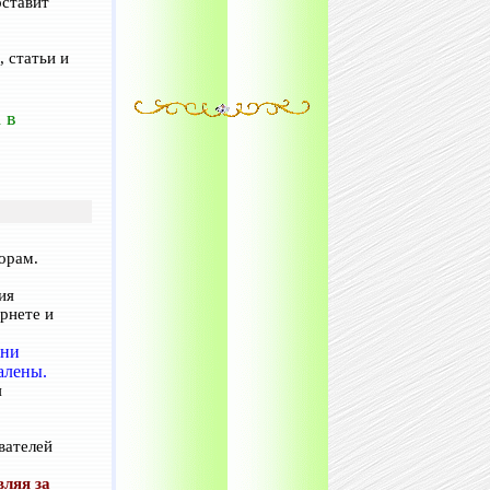
оставит
 статьи и
 в
орам.
ия
ернете и
они
алены.
я
вателей
ляя за