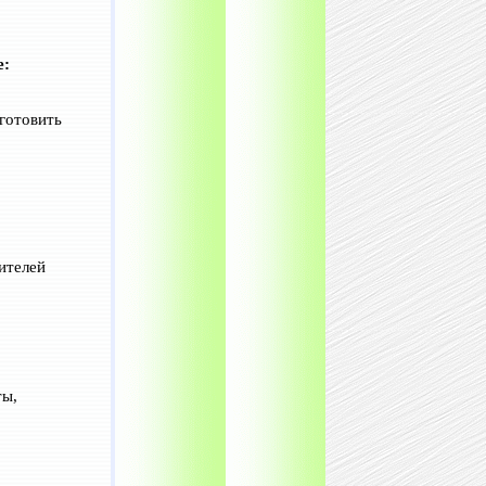
е:
готовить
ителей
ты,