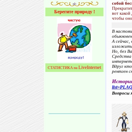
собой бес
Прекратит
Берегите природу !
вот какой
чтобы оно
В настоящ
обыкновен
А сейчас,
изложить 
Но, без В
Средства 
интернет
Вдруг кто
LiveInternet
СТАТИСТИКА на
рентген с
Истори
list=PLA
Вопросы 