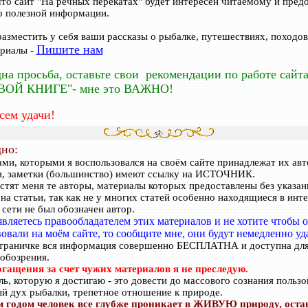
то сайт "На речных перекатах" будет интересен читаемому и пред
 полезной информации.
разместить у себя ваши рассказы о рыбалке, путешествиях, походов,
Пишите нам
риалы -
на просьба, оставьте свои рекомендации по работе сайта
ВОЙ КНИГЕ"- мне это ВАЖНО!
сем удачи!
но:
ми, которыми я воспользовался на своём сайте принадлежат их авт
и, заметки (большинство) имеют ссылку на ИСТОЧНИК.
стят меня те авторы, материалы которых предоставлены без указан
 на статьи, так как не у многих статей особенно находящиеся в инт
 сети не был обозначен автор.
вляетесь правообладателем этих материалов и не хотите чтобы 
овали на моём сайте, то сообщите мне, они будут немедленно уд
страничке вся информация совершенно БЕСПЛАТНА и доступна дл
обозрения.
гащения за счет чужих материалов я не преследую.
ль, которую я достигаю - это довести до массового сознания пользо
й дух рыбалки, трепетное отношение к природе.
 годом человек все глубже проникает в ЖИВУЮ природу, остав