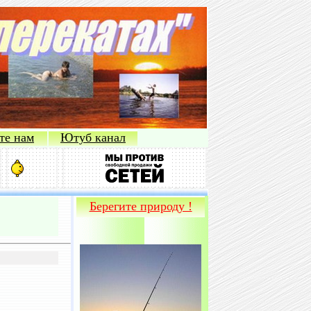
те нам
Ютуб канал
Берегите природу !