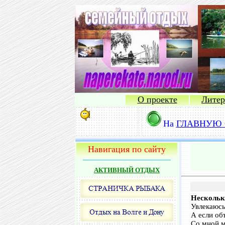
О проекте
Литер
На
ГЛАВНУЮ 
Навигация по сайту
АКТИВНЫЙ ОТДЫХ
Несколько
Увлекаюсь
А если об
Со мной мн