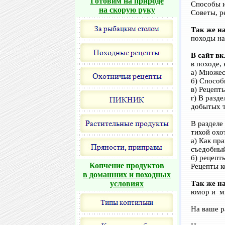
Готовим на природе
Способы и
на скорую руку
Советы, р
Так же на
походы на
В сайт в
в походе, 
а) Множес
б) Способ
в) Рецепт
г) В разд
добытых т
В разделе
тихой охо
а) Как пр
съедобный
б) рецепты
Копчение продуктов
Рецепты к
в домашних и походных
условиях
Так же на
юмор и мн
На ваше р