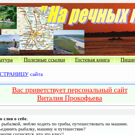
атура
Полезные ссылки
Гостевая книга
Пиши
СТРАНИЦУ
сайта
Вас приветствует
персональный сайт
Виталия Прокофьева
 слов о себе.
 рыбалкой, люблю ходить по грибы, путешествовать на машине.
ъединить рыбалку, машину и путешествие?
огие согласятся, что это класс!