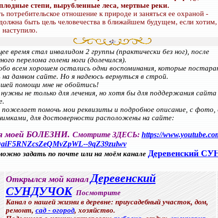
плодные степи, вырубленные леса, мертвые реки.
ь потребительское отношение к природе и заняться ее охраной -
 должна быть цель человечества в ближайшем будущем, если хотим,
 наступило.
ее время стал инвалидом 2 группы (практически без ног), после
ного перелома голени ноги (долечился).
 обо всем хорошем остались одни воспоминания, которые постара
на данном сайте. Но я надеюсь вернуться в строй.
ашей помощи мне не обойтись!
нужны не только для лечения, но хотя бы для поддержания сайта
е.
 пожелает помочь мои реквизиты и подробное описание, с фото,
нимками, для достоверности расположены на сайте:
я моей БОЛЕЗНИ.
Смотрите ЗДЕСЬ:
https://www.youtube.com
QaiF5RNZcsZeQMvZpWL--9qZ39zulwv
Деревенский С
можно задать по почте или на моём канале
Деревенский
Открылся мой канал
СУНДУЧОК
Посмотрите
Канал о нашей жизни в деревне: приусадебный участок, дом,
ремонт,
сад - огород
, хозяйство.