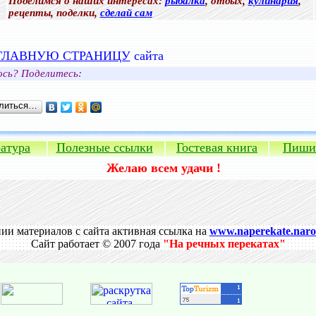
Поделимся о наших интересах:
рыбалка
, отдых,
кулинария
,
рецепты, поделки,
сделай сам
ГЛАВНУЮ СТРАНИЦУ
сайта
ось? Поделитесь:
литься…
атура
Полезные ссылки
Гостевая книга
Пиши
Желаю всем удачи
!
ии материалов с сайта активная ссылка на
www.naperekate.naro
Сайт работает © 2007 года
"На речных перекатах"