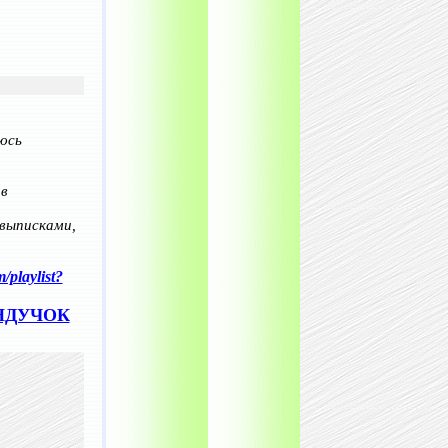
юсь
 в
 выписками,
/playlist?
УНДУЧОК