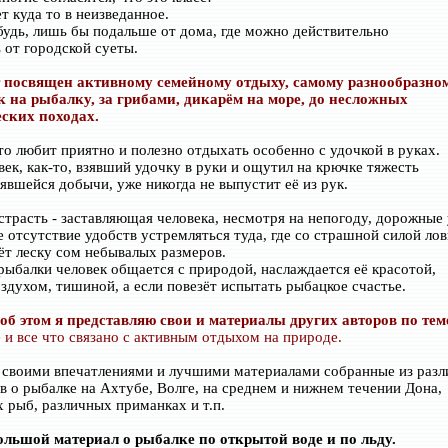
т куда то в неизведанное.
 будь, лишь бы подальше от дома, где можно действительно
 от городской суеты.
 посвящен активному семейному отдыху, самому разнообразно
к на рыбалку, за грибами, дикарём на море, до несложных
ских походах.
кто любит приятно и полезно отдыхать особенно с удочкой в руках.
век, как-то, взявший удочку в руки и ощутил на крючке тяжесть
явшейся добычи, уже никогда не выпустит её из рук.
страсть - заставляющая человека, несмотря на непогоду, дорожные 
 отсутствие удобств устремляться туда, где со страшной силой лов
вёт леску сом небывалых размеров.
рыбалки человек общается с природой, наслаждается её красотой,
здухом, тишиной, а если повезёт испытать рыбацкое счастье.
об этом я представляю свои и материалы других авторов по тем
 и все что связано с активным отдыхом на природе.
своими впечатлениями и лучшими материалами собранные из раз
в о рыбалке на Ахтубе, Волге, на среднем и нижнем течении Дона,
х рыб, различных приманках и т.п.
льшой материал о рыбалке по открытой воде и по льду.