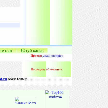
те нам
Ютуб канал
Проект:
vitalij prokofev
Последнее обновление:
d.ru
обязательна.