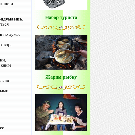
клише и
Набор туриста
придумаешь.
ться
я не хуже,
говора
ни,
книге.
Жарим рыбку
ывают –
ными
ее