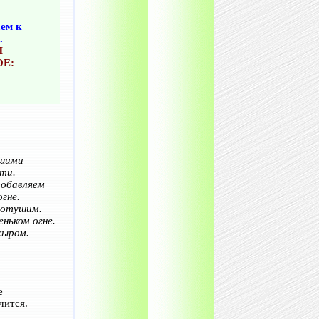
ем к
.
М
Е:
ьшими
ти.
добавляем
гне.
потушим.
ньком огне.
сыром.
е
чится.