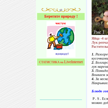
Берегите природу !
Яйца -4 шт
Лук репчат
Растительн
1.
Разогре
кусочками
LiveInternet
СТАТИСТИКА на
2.
Болгарс
лук нарез
3.
Помидор
Вливаем з
4.
За неск
Накрываем
Блюдо го
P . S . Е
можно доб