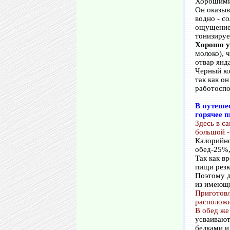
Хорошими 
Он оказыв
водно - с
ощущение 
тонизируе
Хорошо у
молоко), 
отвар янд
Черный ко
так как о
работоспо
В путеше
горячее п
Здесь в са
большой -
Калорийно
обед-25%,
Так как в
пищи резк
Поэтому д
из имеющи
Приготовл
расположи
В обед же
усваивают
белками и