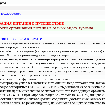
шуев
 подробнее:
ЗАЦИЯ ПИТАНИЯ В ПУТЕШЕСТВИИ
ости организации питания в разных видах туризма
твия в жарком климате.
ревании организма заметно снижается основной обмен, тормозится
ьных процессов в клетках.
 потребность в энергии (калорийность суточного рациона питания) 
на 5% против рекомендуемых средних норм.
нать, что при высокой температуре уменьшается слюноотделени
отери жидкости с потом уменьшают слюноотделение в 2 раза, резк
ют вязкость слюны. Это, в свою очередь, вызывает сухость во рту,
ость пищи в ротовой полости и подготовку ее к акту пищеварения.
ть пищи и аппетит резко снижаются.
 и некоторые функции органов пищеварения.
емпература ускоряет развитие витаминной недостаточности, так ка
водорастворимые (B1, В2, B6, С и РР), выделяются из организма в с
блении преимущественно белковой пищи теплопродукция организ
т на 30 - 40%, а при жировом рационе - только на 4 - 11%, пищевой
ествии в жарком климате должен содержать достаточное количеств
сается белков, то рекомендуется, не уменьшая общего количества 