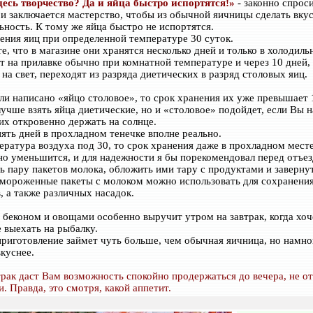
десь творчество? Да и яйца быстро испортятся!»
- законно спрос
 и заключается мастерство, чтобы из обычной яичницы сделать вку
льность. К тому же яйца быстро не испортятся.
ения яиц при определенной температуре 30 суток.
е, что в магазине они хранятся несколько дней и только в холодиль
т на прилавке обычно при комнатной температуре и через 10 дней,
 на свет, переходят из разряда диетических в разряд столовых яиц.
сли написано «яйцо столовое», то срок хранения их уже превышает 
учше взять яйца диетические, но и «столовое» подойдет, если Вы н
 их откровенно держать на солнце.
пять дней в прохладном тенечке вполне реально.
ература воздуха под 30, то срок хранения даже в прохладном мест
но уменьшится, и для надежности я бы порекомендовал перед отъе
ь пару пакетов молока, обложить ими тару с продуктами и завернут
амороженные пакеты с молоком можно использовать для сохранени
, а также различных насадок.
 беконом и овощами особенно выручит утром на завтрак, когда хоч
 выехать на рыбалку.
риготовление займет чуть больше, чем обычная яичница, но намно
вкуснее.
трак даст Вам возможность спокойно продержаться до вечера, не от
. Правда, это смотря, какой аппетит.