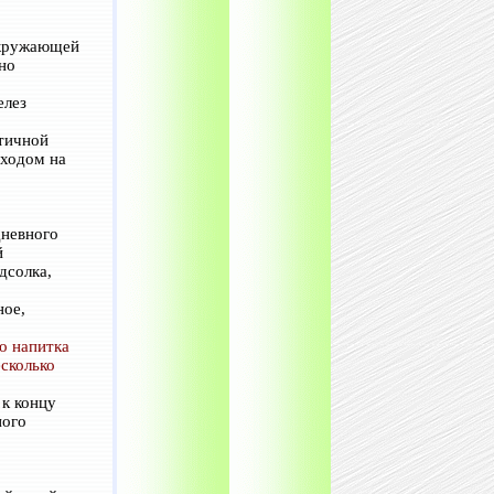
окружающей
но
елез
стичной
ыходом на
дневного
й
дсолка,
ное,
о напитка
есколько
 к концу
ного