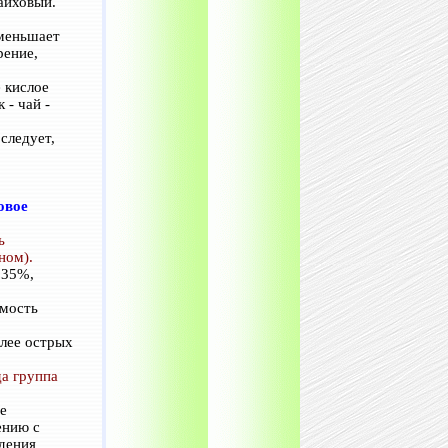
айховый.
уменьшает
рение,
 кислое
 - чай -
следует,
овое
ь
ном).
 35%,
емость
лее острых
да группа
е
ению с
едения