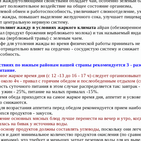
жаждоутоляющими свойствами обладает чай, особенно зеленый б
ает положительное воздействие на общее состояние организма,
олевой обмен и работоспособность, увеличивает слюноотделение, 
жажды, повышает выделение желудочного сока, улучшает пищева
т центральную нервную систему.
толяют жажду в условиях жаркого климата
айран (обезжиренное
чал (продукт брожения верблюжьего молока) и так называемый яндак
ака (верблюжьей травы) с зеленым чаем.
фе для утоления жажды во время физической работы принимать не 
н отрицательно влияет на сердечно - сосудистую систему и снижает
собность.
ствиях по южным районам нашей страны рекомендуется 3 - раз
итание.
мое жаркое время дня (с 12 -13 до 16 - 17 ч) следует организовыват
 около 4ч - привал с горячим обедом и послеобеденным отдыхом (с
сть суточного питания в этом случае распределяется так: завтрак -
 ужин - 25%, питание на малых привалах -15%.
ремя обеда приходится на самое жаркое время дня, аппетит и усвоя
о снижаются.
ля возрастания аппетита перед обедом рекомендуется прием наибо
хся продуктов - закусок.
ение основных мясных блюд лучше перенести на вечер и утро, ког
лась на бивак у источника воды.
 основу продуктов должны составлять углеводы
, поскольку они легч
ся и дают минимальное количество продуктов окисления (по сравн
 жирами), что требует и меньших затрат резервов воды для их выв