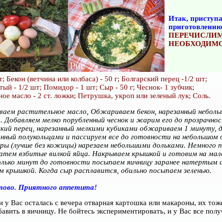
Итак, приступа
приготовлению
ПЕРЕЧИСЛИ
НЕОБХОДИМО
; Бекон (ветчина или колбаса) - 50 г; Болгарский перец -1/2 шт;
ый - 1/2 шт; Помидор - 1 шт; Сыр - 50 г; Чеснок- 1 зубчик;
ое масло - 2 ст. ложки; Петрушка, укроп или зеленый лук; Соль.
ваем растительное масло, Обжариваем бекон, нарезанный небол
. Добавляем мелко порубленный чеснок и жарим его до прозрачнос
кий перец, нарезанный мелкими кубиками обжариваем 1 минуту, 
анный полукольцами и пассируем все до готовности на небольшом о
ы (лучше без кожицы) нарезаем небольшими дольками. Немного 
атем взбитые вилкой яйца. Накрываем крышкой и готовим на мале
олько минут до готовности посыпаем яичницу заранее натертым 
 крышкой. Когда сыр расплавится, обильно посыпаем зеленью.
тово. Приятного аппетита!
сли у Вас осталась с вечера отварная картошка или макароны, их тож
авить в яичницу. Не бойтесь экспериментировать, и у Вас все полу