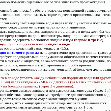
сколько повысить удельный вес белков животного происхождения.
сивной физической работе в условиях повышенной температуры 
олютное количество влаги, которое теряется организмом, значитель
ется.
 план выступает выделение воды через кожу с участием потовых ж
ором сокращении ее потерь через почки и кишечник.
дать надлежащие запасы жидкости в организме в целях хотя бы ча
ии предстоящих на день влагопотерь, пища, принимаемая перед в
должна содержать в основном жидкие блюда
(первое и третье).
людо лучше подавать в полужидком виде.
ается определенный запас жидкости -1,5л.
ция питьевого режима
непосредственно при движении по трассе 
требует предварительно продуманного обоснования количественно
ти в питьевой жидкости, ее качественного состава (подкисление, по
е сиропов, шипучки и т. п.), времени и способа приема.
льное, неограниченное питье дает меньший эффект, чем дозирован
нное.
го в походе утолять жажду небольшими порциями воды или другог
200 мл) через каждые 45 - 50 мин движения (на малых привалах) и н
- на больших привалах (через 3 ч движения).
ри наличии запасов жидкости при высоких влагопотерях (более 5 л)
пает обезвоживание организма, требующее для восстановления вод
я достаточно высокого содержания жидкости в ужине.
о знать, что к концу дневного перехода масса тела уменьшается.
но допустимым дефицитом массы тела считается 1,5 кг.