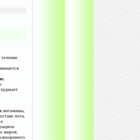
 течение
снижается
е.
о
 ухудшает
к витамины,
оставе пота.
ма
 рацион
о жиров.
полноценного