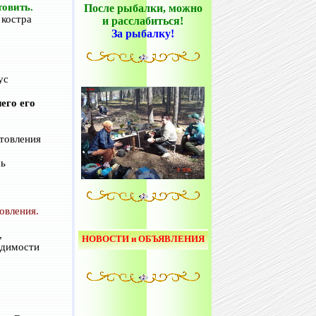
товить.
После рыбалки, можно
 костра
и расслабиться!
За рыбалку!
ус
его его
отовления
сь
овления.
,
НОВОСТИ и ОБЪЯВЛЕНИЯ
одимости