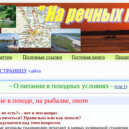
атура
Полезные ссылки
Гостевая книга
Пиши
СТРАНИЦУ
сайта
-
О питании в походных условиях -
(стр 1)
е в походе, на рыбалке, охоте
 не есть?» - вот в чем вопрос.
м питаться? Правильно или как попало?
адумаемся над этим вопросом.
е журналы традиционно печатают в рамках кулинарной странички 