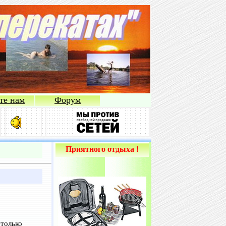
те нам
Форум
Приятного отдыха !
только