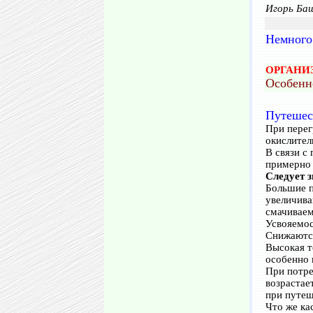
Игорь Ба
Немного
ОРГАНИ
Особенн
Путешес
При перег
окислител
В связи с
примерно 
Следует з
Большие п
увеличива
смачиваем
Усвояемос
Снижаются
Высокая т
особенно 
При потре
возрастае
при путеш
Что же ка