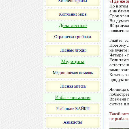
«Где же з
Но в этом
а не бана
Срок хран
Вы думает
Дела лесные
Яйца лежа
появления
Знайте, е
Поэтому л
не будете
Четыре - 
Если темп
Медицина
естествен
заморозит
Кстати, з
продуктов
Яичница с
побыстрее
Изба - читальня
Времени п
сытнее и 
Такой зав
от рыбалки