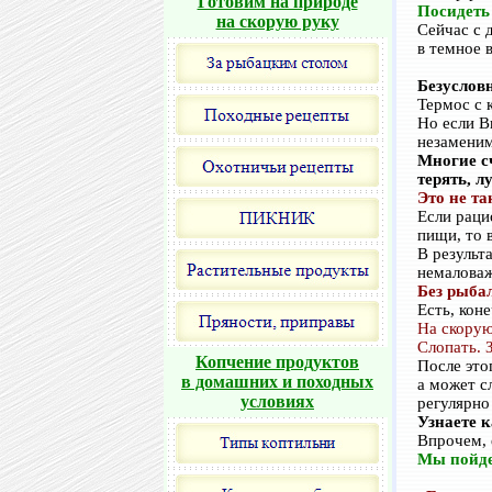
Готовим на природе
Посидеть 
на скорую руку
Сейчас с 
в темное 
Безусловн
Термос с 
Но если В
незаменим
Многие сч
терять, 
Это не та
Если раци
пищи, то 
В результа
немаловаж
Без рыбал
Есть, коне
На скорую
Слопать. 
Копчение продуктов
После это
в домашних и походных
а может с
условиях
регулярно
Узнаете 
Впрочем, 
Мы пойде