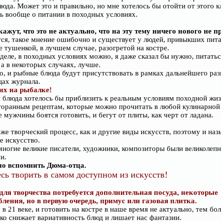
юда. Может это и правильно, но мне хотелось бы отойти от этого 
ь вообще о питании в походных условиях.
ажут, что это не актуально, что на эту тему ничего нового не 
ся, такое мнение ошибочно и существует у людей, привыкших пита
е тушенкой, в лучшем случае, разогретой на костре.
деле, в походных условиях можно, я даже сказал бы нужно, питатьс
 а в некоторых случаях, лучше.
о, и рыбные блюда будут присутствовать в рамках дальнейшего раз
цах журнала.
их на рыбалке!
и блюда хотелось бы приблизить к реальным условиям походной жиз
сторанным рецептам, которые можно прочитать в любой кулинарной 
 мужчины боятся готовить, и бегут от плиты, как черт от ладана.
 же творческий процесс, как и другие виды искусств, поэтому и наз
е искусство.
ногие великие писатели, художники, композиторы были великолеп
и.
но вспомнить Дюма-отца.
сь творить в самом доступном из искусств!
для творчества потребуется дополнительная посуда, некоторые
ления, но в первую очередь, примус или газовая плитка.
в 21 веке, и готовить на костре в наше время не актуально, тем бол
зко снижает вариативность блюд и лишает нас фантазии.