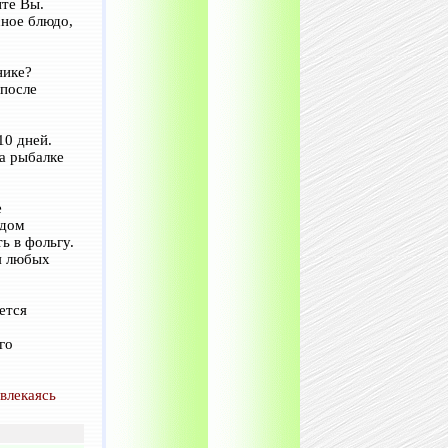
ите Вы.
сное блюдо,
нике?
 после
10 дней.
а рыбалке
е
здом
ь в фольгу.
я любых
ется
го
влекаясь