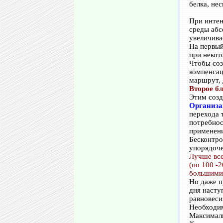
белка, не
При интен
среды абс
увеличива
На первый
при некот
Чтобы соз
компенсац
маршрут, 
Второе б
Этим созд
Организа
перехода 
потребнос
применени
Бесконтро
упорядоче
Лучше все
(по 100 -
большими 
Но даже п
дня насту
равновеси
Необходим
Максималь