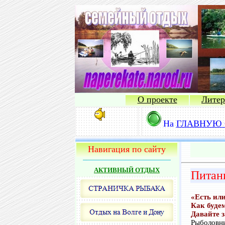
О проекте
Литер
На
ГЛАВНУЮ 
Навигация по сайту
АКТИВНЫЙ ОТДЫХ
Питани
«Есть или
Как буде
Давайте з
Рыболовны