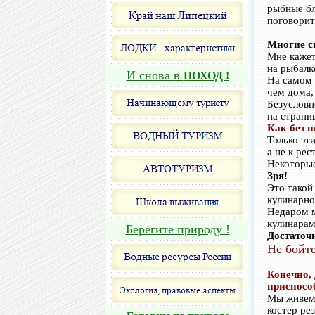
рыбные бл
поговорит
Многие ск
Мне кажет
на рыбалк
И снова в
ПОХОД !
На самом 
чем дома,
Безусловн
на страни
Как без н
Только эт
а не к ре
Некоторые
Зря!
Это такой
кулинарно
Недаром м
кулинарам
Берегите природу !
Достаточ
Не бойте
Конечно, 
приспособ
Мы живем 
костер ре